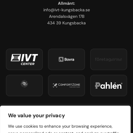
Allmänt:
info@ivt-kungsbacka.se
Arendalsvägen 17B
434 39 Kungsbacka
Org.nr: 559513-7422 • Incert Kategori 1: C33881
We value your privacy
© 2026 IVT Center Kungsbacka. Alla rättigheter förbehållna.
We use cookies to enhance your browsing experience,
Integritetspolicy