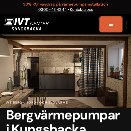
Skip
30% ROT-avdrag på värmepumpsinstallation
0300–43 42 44
•
Kontakta oss
to
content
IVT BERG-, JORD- OCH SJÖVÄRME
Bergvärmepumpar
i Kungsbacka