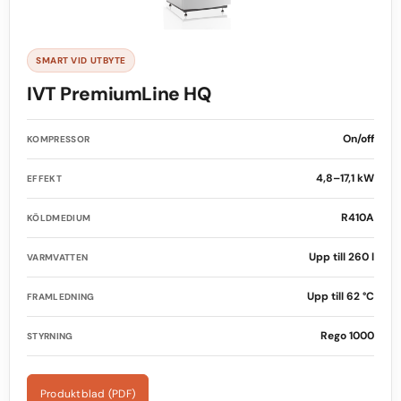
SMART VID UTBYTE
IVT PremiumLine HQ
On/off
KOMPRESSOR
4,8–17,1 kW
EFFEKT
R410A
KÖLDMEDIUM
Upp till 260 l
VARMVATTEN
Upp till 62 °C
FRAMLEDNING
Rego 1000
STYRNING
Produktblad (PDF)