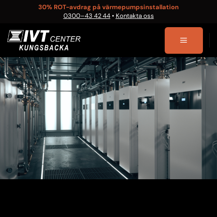
Skip
30% ROT-avdrag på värmepumpsinstallation
0300–43 42 44
•
Kontakta oss
to
content