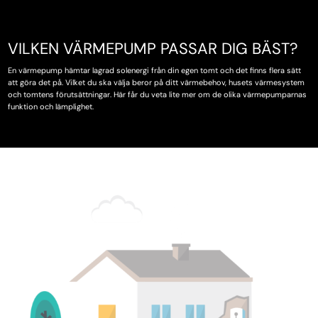
VILKEN VÄRMEPUMP PASSAR DIG BÄST?
En värmepump hämtar lagrad solenergi från din egen tomt och det finns flera sätt
att göra det på. Vilket du ska välja beror på ditt värmebehov, husets värmesystem
och tomtens förutsättningar. Här får du veta lite mer om de olika värmepumparnas
funktion och lämplighet.