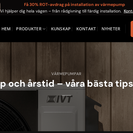
Få 30% ROT-avdrag på installation av värmepump
Vi hjälper dig hela vägen – från rådgivning till färdig installation.
Kont
HEM
PRODUKTER
KUNSKAP
KONTAKT
NYHETER
VÄRMEPUMPAR
och årstid – våra bästa tips