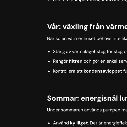
Vår: växling från värm
När solen värmer huset behövs inte lik
Stäng av värmeläget steg för steg 
Rengör
filtren
och gör en enkel serv
Kontrollera att
kondensavloppet
fu
Sommar: energisnål l
Under sommaren används pumpen mest fö
Använd
kylläget
. Det är energieffe