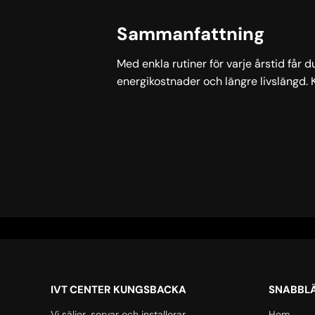
Sammanfattning
Med enkla rutiner för varje årstid får 
energikostnader och längre livslängd.
IVT CENTER KUNGSBACKA
SNABBL
Vi säljer, servar och installerar
Hem