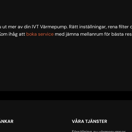
du ut mer av din IVT Värmepump. Rätt inställningar, rena filter 
 Kom ihåg att
boka service
med jämna mellanrum för bästa resu
ÄNKAR
VÅRA TJÄNSTER
Försäljning av värmepumpar