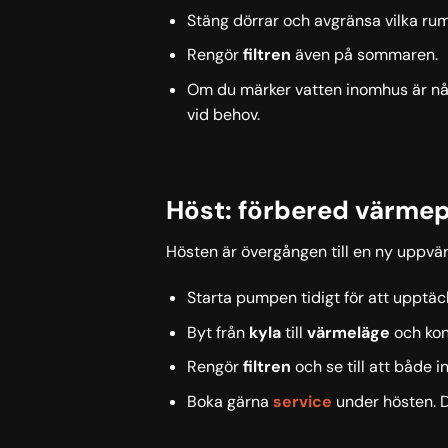
Stäng dörrar och avgränsa vilka rum
Rengör
filtren
även på sommaren.
Om du märker vatten inomhus är någo
vid behov.
Höst: förbered värme
Hösten är övergången till en ny uppvä
Starta pumpen tidigt för att upptäc
Byt från
kyla
till
värmeläge
och kont
Rengör
filtren
och se till att både i
Boka gärna
service
under hösten. D