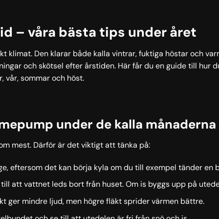
 – våra bästa tips under året
 klimat. Den klarar både kalla vintrar, fuktiga höstar och var
lningar och skötsel efter årstiden. Här får du en guide till hu
, vår, sommar och höst.
rmepump under de kalla månaderna
 mest. Därför är det viktigt att tänka på:
ge, eftersom det kan börja kyla om du till exempel tänder en 
e till att vattnet leds bort från huset. Om is byggs upp på ute
äkt ger mindre ljud, men högre fläkt sprider värmen bättre.
elbundet och se till att utedelen är fri från snö och is.