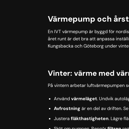
Värmepump och årstid
En IVT värmepump är byggd för nordiskt
året runt är det bra att anpassa instäl
Kungsbacka och Göteborg under vinter
Vinter: värme med vä
På vintern arbetar luftvärmepumpen som
Använd
värmeläget
. Undvik autolä
Avfrostning
är en del av driften. S
Justera
fläkthastigheten
. Lägre fl
Sköt om pumpen. Rengör
filtren
reg